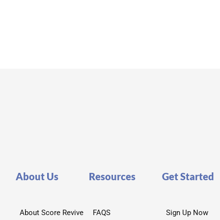
About Us
Resources
Get Started
About Score Revive
FAQS
Sign Up Now