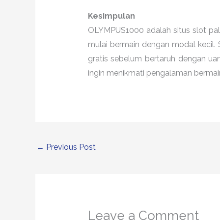
Kesimpulan
OLYMPUS1000 adalah situs slot pa
mulai bermain dengan modal kecil. 
gratis sebelum bertaruh dengan uang
ingin menikmati pengalaman bermain 
←
Previous Post
Leave a Comment