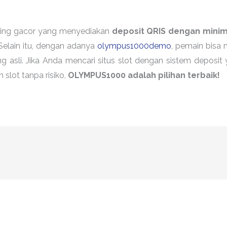
ling gacor yang menyediakan
deposit QRIS dengan mini
Selain itu, dengan adanya
olympus1000demo
, pemain bisa
 asli. Jika Anda mencari situs slot dengan sistem deposit 
slot tanpa risiko,
OLYMPUS1000 adalah pilihan terbaik!