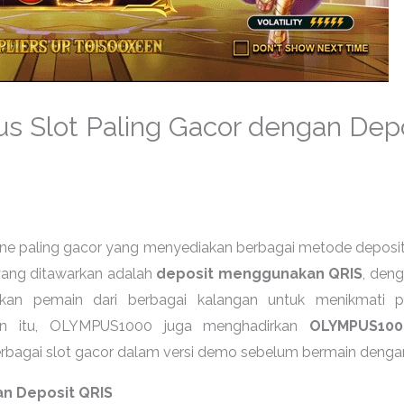
s Slot Paling Gacor dengan Dep
ine paling gacor yang menyediakan berbagai metode deposit
yang ditawarkan adalah
deposit menggunakan QRIS
, den
an pemain dari berbagai kalangan untuk menikmati pe
ain itu, OLYMPUS1000 juga menghadirkan
OLYMPUS10
gai slot gacor dalam versi demo sebelum bermain dengan 
n Deposit QRIS