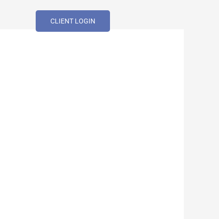
CLIENT LOGIN