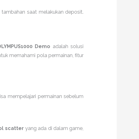
a tambahan saat melakukan deposit.
OLYMPUS1000 Demo
adalah solusi
tuk memahami pola permainan, fitur
isa mempelajari permainan sebelum
ol scatter
yang ada di dalam game,