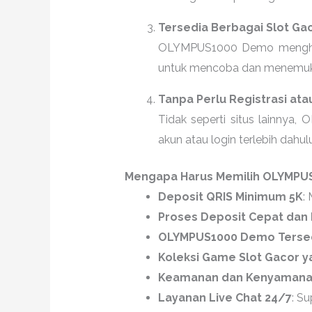
Tersedia Berbagai Slot Ga
OLYMPUS1000 Demo menghadi
untuk mencoba dan menemuka
Tanpa Perlu Registrasi ata
Tidak seperti situs lainn
akun atau login terlebih dahu
Mengapa Harus Memilih OLYMPU
Deposit QRIS Minimum 5K
:
Proses Deposit Cepat dan 
OLYMPUS1000 Demo Terse
Koleksi Game Slot Gacor 
Keamanan dan Kenyamanan
Layanan Live Chat 24/7
: S