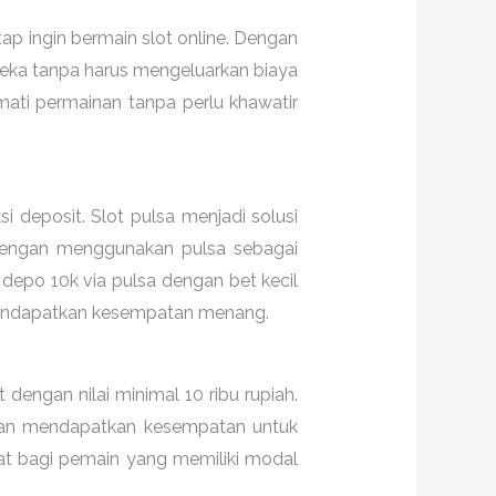
ap ingin bermain slot online. Dengan
eka tanpa harus mengeluarkan biaya
mati permainan tanpa perlu khawatir
deposit. Slot pulsa menjadi solusi
. Dengan menggunakan pulsa sebagai
depo 10k via pulsa dengan bet kecil
 mendapatkan kesempatan menang.
engan nilai minimal 10 ribu rupiah.
 dan mendapatkan kesempatan untuk
pat bagi pemain yang memiliki modal