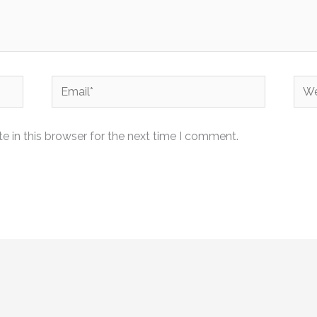
Email*
Web
 in this browser for the next time I comment.