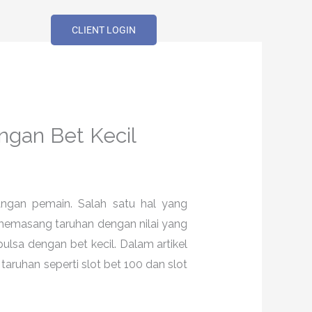
CLIENT LOGIN
ngan Bet Kecil
langan pemain. Salah satu hal yang
memasang taruhan dengan nilai yang
pulsa dengan bet kecil. Dalam artikel
i taruhan seperti slot bet 100 dan slot