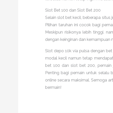
Slot Bet 100 dan Slot Bet 200
Selain slot bet kecil, beberapa situs
Pilihan taruhan ini cocok bagi pe
Meskipun risikonya lebih tinggi, n
dengan keinginan dan kemampuan 
Slot depo 10k via pulsa dengan bet
modal kecil namun tetap mendapatk
bet 100 dan slot bet 200, pemai
Penting bagi pemain untuk selalu
online secara maksimal. Semoga art
bermain!