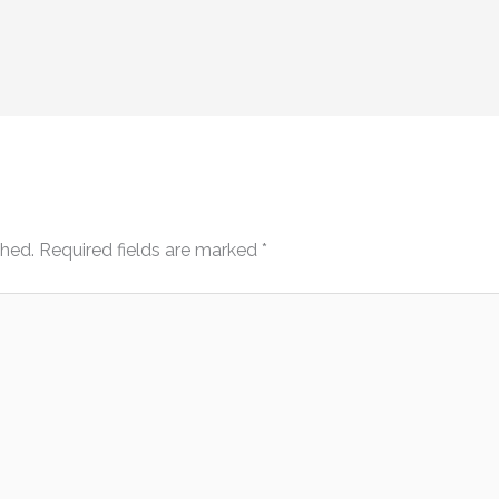
shed.
Required fields are marked
*