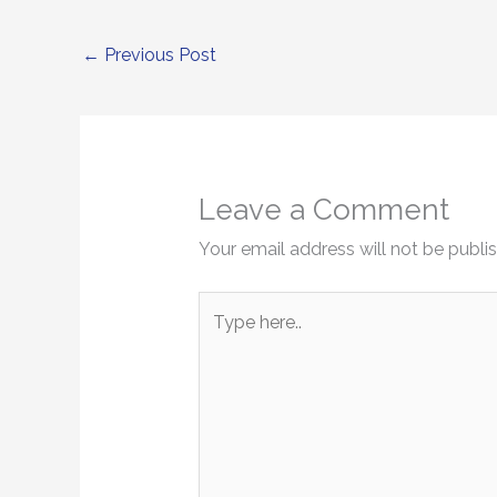
←
Previous Post
Leave a Comment
Your email address will not be publi
Type
here..