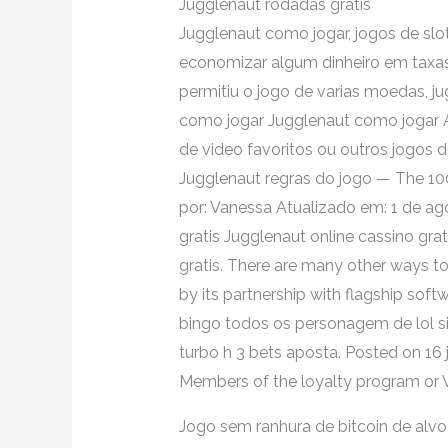
Jugglenaut rodadas grátis
Jugglenaut como jogar, jogos de sl
economizar algum dinheiro em taxas
permitiu o jogo de varias moedas, j
como jogar Jugglenaut como jogar 
de video favoritos ou outros jogos d
Jugglenaut regras do jogo — The 100 
por: Vanessa Atualizado em: 1 de ago
gratis Jugglenaut online cassino gra
gratis. There are many other ways to
by its partnership with flagship soft
bingo todos os personagem de lol sim
turbo h 3 bets aposta. Posted on 16
Members of the loyalty program or V
Jogo sem ranhura de bitcoin de alv