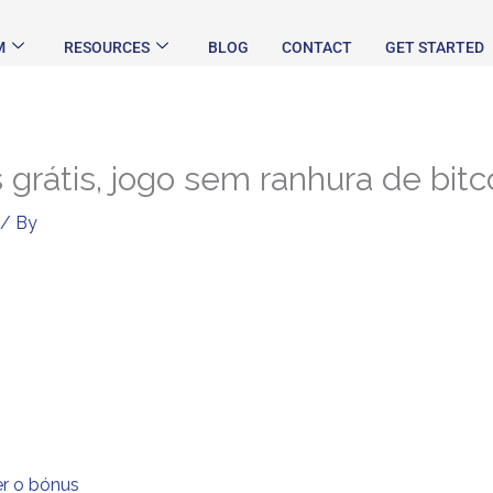
M
RESOURCES
BLOG
CONTACT
GET STARTED
grátis, jogo sem ranhura de bitc
/ By