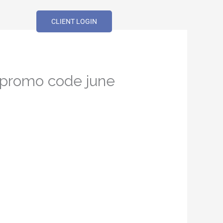
CLIENT LOGIN
z promo code june