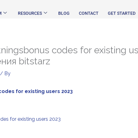
M
RESOURCES
BLOG
CONTACT
GET STARTED
ttningsbonus codes for existing u
ия bitstarz
/ By
codes for existing users 2023