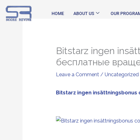
Skip
to
HOME
ABOUT US
OUR PROGRA
content
Bitstarz ingen insä
бесплатные вращен
Leave a Comment
/
Uncategorized
Bitstarz ingen insättningsbonus 