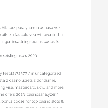
 Bitstarz para yatırma bonusu yok
bitcoin faucets you will ever find in
rz ingen insättningsbonus codes for
r existing users 2023.
 by test42172377 / in uncategorized
tstarz casino ücretsiz döndürme.
 visa, mastercard, skrill, and more,
 offers 2023 ️ casinosanalyzer™️ ️
t bonus codes for top casino slots &