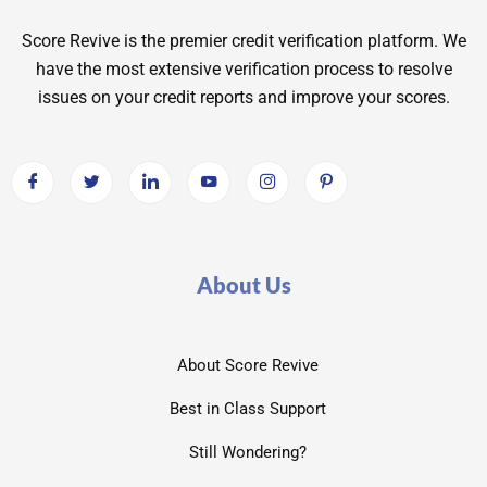
Score Revive is the premier credit verification platform. We
have the most extensive verification process to resolve
issues on your credit reports and improve your scores.
About Us
About Score Revive
Best in Class Support
Still Wondering?