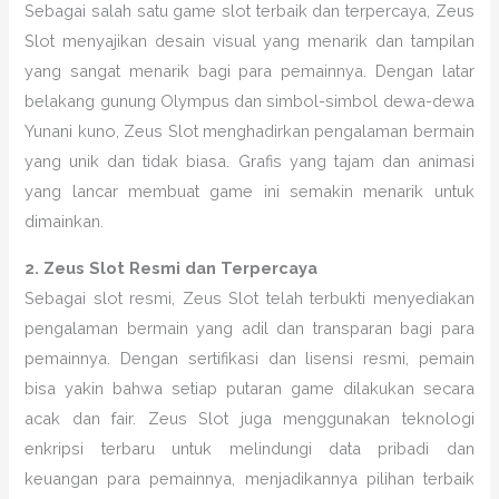
Sebagai salah satu game slot terbaik dan terpercaya, Zeus
Slot menyajikan desain visual yang menarik dan tampilan
yang sangat menarik bagi para pemainnya. Dengan latar
belakang gunung Olympus dan simbol-simbol dewa-dewa
Yunani kuno, Zeus Slot menghadirkan pengalaman bermain
yang unik dan tidak biasa. Grafis yang tajam dan animasi
yang lancar membuat game ini semakin menarik untuk
dimainkan.
2. Zeus Slot Resmi dan Terpercaya
Sebagai slot resmi, Zeus Slot telah terbukti menyediakan
pengalaman bermain yang adil dan transparan bagi para
pemainnya. Dengan sertifikasi dan lisensi resmi, pemain
bisa yakin bahwa setiap putaran game dilakukan secara
acak dan fair. Zeus Slot juga menggunakan teknologi
enkripsi terbaru untuk melindungi data pribadi dan
keuangan para pemainnya, menjadikannya pilihan terbaik