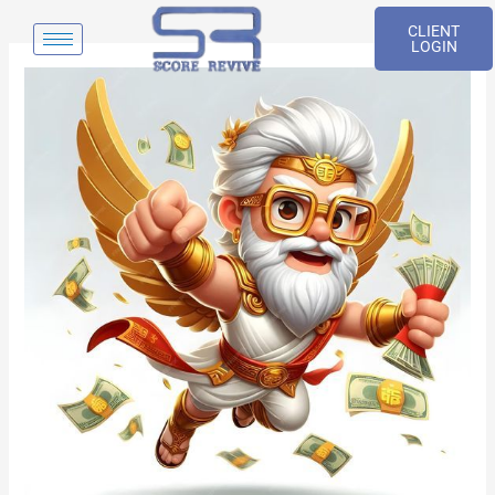
Skip
CLIENT
to
LOGIN
content