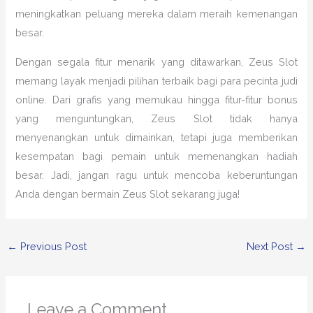
meningkatkan peluang mereka dalam meraih kemenangan
besar.
Dengan segala fitur menarik yang ditawarkan, Zeus Slot
memang layak menjadi pilihan terbaik bagi para pecinta judi
online. Dari grafis yang memukau hingga fitur-fitur bonus
yang menguntungkan, Zeus Slot tidak hanya
menyenangkan untuk dimainkan, tetapi juga memberikan
kesempatan bagi pemain untuk memenangkan hadiah
besar. Jadi, jangan ragu untuk mencoba keberuntungan
Anda dengan bermain Zeus Slot sekarang juga!
←
Previous Post
Next Post
→
Leave a Comment