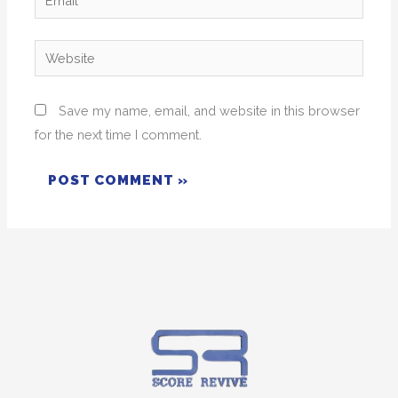
Website
Save my name, email, and website in this browser
for the next time I comment.