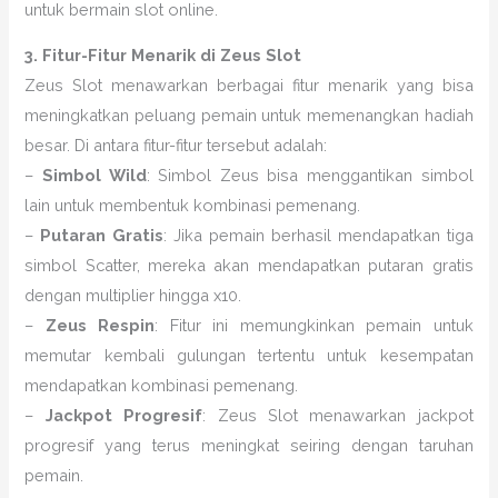
untuk bermain slot online.
3. Fitur-Fitur Menarik di Zeus Slot
Zeus Slot menawarkan berbagai fitur menarik yang bisa
meningkatkan peluang pemain untuk memenangkan hadiah
besar. Di antara fitur-fitur tersebut adalah:
–
Simbol Wild
: Simbol Zeus bisa menggantikan simbol
lain untuk membentuk kombinasi pemenang.
–
Putaran Gratis
: Jika pemain berhasil mendapatkan tiga
simbol Scatter, mereka akan mendapatkan putaran gratis
dengan multiplier hingga x10.
–
Zeus Respin
: Fitur ini memungkinkan pemain untuk
memutar kembali gulungan tertentu untuk kesempatan
mendapatkan kombinasi pemenang.
–
Jackpot Progresif
: Zeus Slot menawarkan jackpot
progresif yang terus meningkat seiring dengan taruhan
pemain.